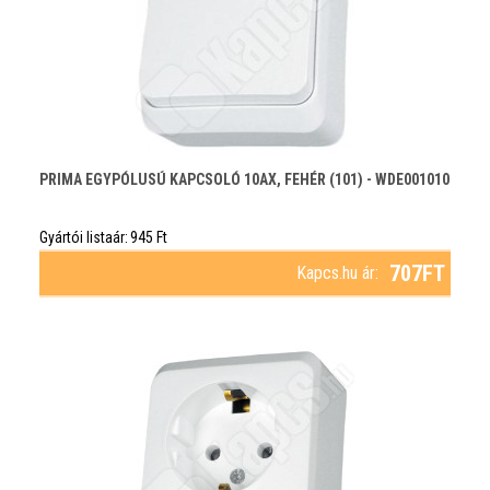
PRIMA EGYPÓLUSÚ KAPCSOLÓ 10AX, FEHÉR (101) - WDE001010
Gyártói listaár:
945
Ft
707
FT
Kapcs.hu ár: