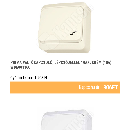
PRIMA VÁLTÓKAPCSOLÓ, LÉPCSŐJELLEL 10AX, KRÉM (106) -
WDE001160
Gyártói listaár:
1.208
Ft
906
FT
Kapcs.hu ár: