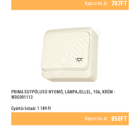
707
FT
Kapcs.hu ár:
PRIMA EGYPÓLUSÚ NYOMÓ, LÁMPAJELLEL, 10A, KRÉM -
WDE001113
Gyártói listaár:
1.189
Ft
850
FT
Kapcs.hu ár: