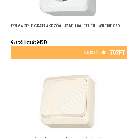
PRIMA 2P+F CSATLAKOZÓALJZAT, 16A, FEHÉR - WDE001080
Gyártói listaár:
945
Ft
707
FT
Kapcs.hu ár: