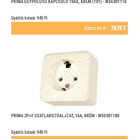
PRIMA EGYPÓLUSÚ KAPCSOLÓ 10AX, KRÉM (101) - WDE001110
Gyártói listaár:
945
Ft
707
FT
Kapcs.hu ár:
PRIMA 2P+F CSATLAKOZÓALJZAT, 16A, KRÉM - WDE001180
Gyártói listaár:
945
Ft