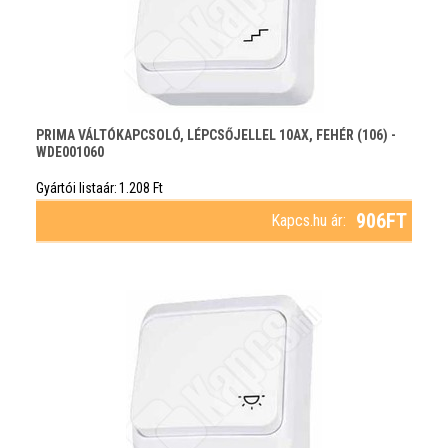
PRIMA VÁLTÓKAPCSOLÓ, LÉPCSŐJELLEL 10AX, FEHÉR (106) -
WDE001060
Gyártói listaár:
1.208
Ft
906
FT
Kapcs.hu ár: