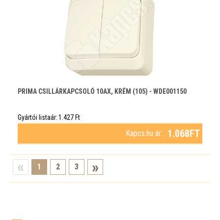
PRIMA CSILLÁRKAPCSOLÓ 10AX, KRÉM (105) - WDE001150
Gyártói listaár:
1.427
Ft
1.068
FT
Kapcs.hu ár:
1
2
3