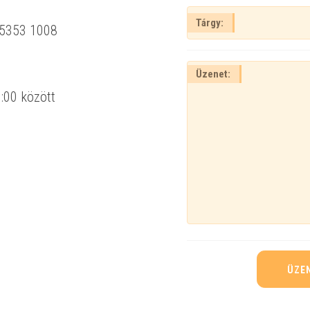
Tárgy:
5353 1008
Üzenet:
:00 között
ÜZE