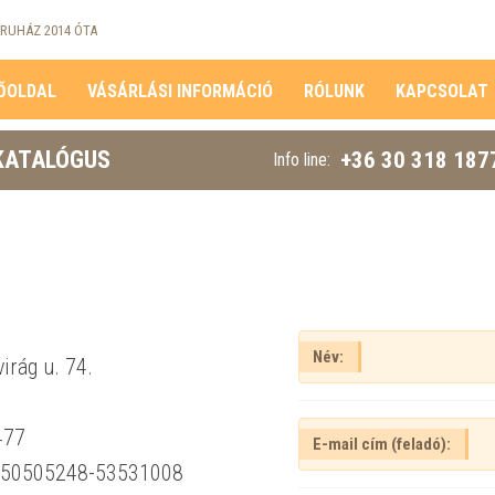
RUHÁZ 2014 ÓTA
ŐOLDAL
VÁSÁRLÁSI INFORMÁCIÓ
RÓLUNK
KAPCSOLAT
KATALÓGUS
+36 30 318 187
Info line:
Név:
irág u. 74.
477
E-mail cím (feladó):
-50505248-53531008