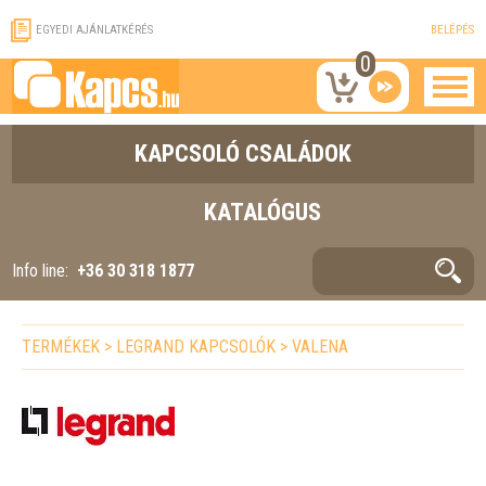
EGYEDI AJÁNLATKÉRÉS
BELÉPÉS
0
KAPCSOLÓ CSALÁDOK
KATALÓGUS
Info line:
+36 30 318 1877
TERMÉKEK
>
LEGRAND KAPCSOLÓK
>
VALENA