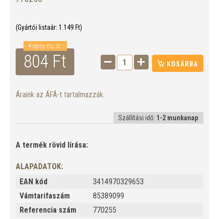
(Gyártói listaár:
1.149
Ft)
Kapcs.hu ár:
804
Ft
KOSÁRBA
Áraink az ÁFÁ-t tartalmazzák.
Szállítási idő:
1-2 munkanap
A termék rövid lírása:
ALAPADATOK:
EAN kód
3414970329653
Vámtarifaszám
85389099
Referencia szám
770255