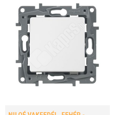
NILOÉ VAKFEDÉL, FEHÉR -