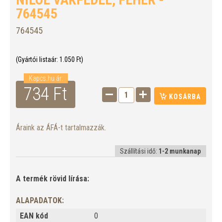
764545
764545
(Gyártói listaár:
1.050
Ft)
Kapcs.hu ár:
734
Ft
KOSÁRBA
Áraink az ÁFÁ-t tartalmazzák.
Szállítási idő:
1-2 munkanap
A termék rövid lírása:
ALAPADATOK:
EAN kód
0