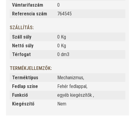
Vámtarifaszám
0
Referencia szám
764545
SZÁLLÍTÁS:
Száll súly
0 Kg
Nettó súly
0 Kg
Térfogat
0 dm3
TERMÉKJELLEMZŐK:
Terméktípus
Mechanizmus,
Fedlap színe
Fehér fedlappal,
Funkció
egyéb kiegészítők ,
Kiegészítő
Nem