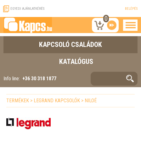
EGYEDI AJÁNLATKÉRÉS
BELÉPÉS
0
KAPCSOLÓ CSALÁDOK
KATALÓGUS
Info line:
+36 30 318 1877
TERMÉKEK
>
LEGRAND KAPCSOLÓK
>
NILOÉ