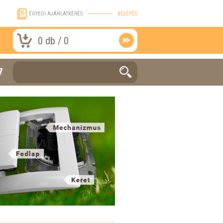
EGYEDI AJÁNLATKÉRÉS
BELÉPÉS
0
db /
0
7